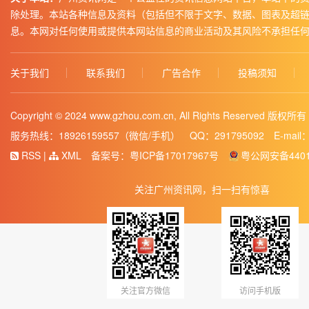
除处理。本站各种信息及资料（包括但不限于文字、数据、图表及超
息。本网对任何使用或提供本网站信息的商业活动及其风险不承担任
关于我们
联系我们
广告合作
投稿须知
Copyright © 2024 www.gzhou.com.cn, All Rights Reser
服务热线：18926159557（微信/手机）
QQ：291795092
E-mail
RSS
|
XML
备案号：
粤ICP备17017967号
粤公网安备44011
关注广州资讯网，扫一扫有惊喜
关注官方微信
访问手机版